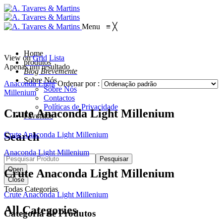
Menu
≡
╳
Home
View on
Grid
Lista
produtos
Apenas um resultado
Blog Brevemente
Sobre Nós
Anaconda Light
Ordenar por :
Sobre Nós
Millenium
Contactos
Políticas de Privacidade
Crute Anaconda Light Millenium
Favoritos
Crute Anaconda Light Millenium
Search
Anaconda Light Millenium
Pesquisar
Open
Crute Anaconda Light Millenium
Close
Todas Categorias
Crute Anaconda Light Millenium
All Categories
Categoria de Produtos