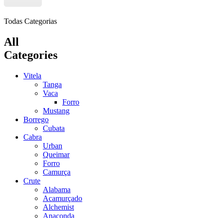
Todas Categorias
All
Categories
Vitela
Tanga
Vaca
Forro
Mustang
Borrego
Cubata
Cabra
Urban
Queimar
Forro
Camurça
Crute
Alabama
Acamurçado
Alchemist
Anaconda