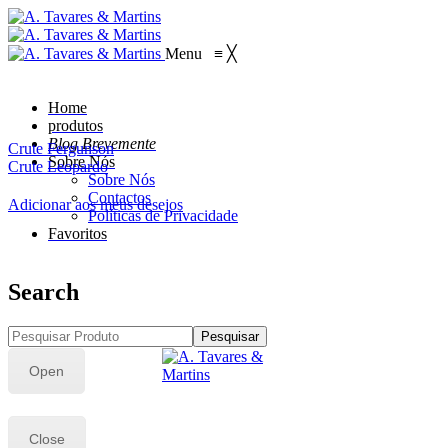
Menu
≡
╳
Home
produtos
Blog Brevemente
Crute Fergunson
Sobre Nós
Crute Leopardo
Sobre Nós
Contactos
Adicionar aos meus desejos
Políticas de Privacidade
Favoritos
Search
Pesquisar
Open
Close