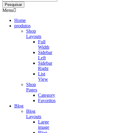
Pesquisar
Menu
Home
produtos
Shop
Layouts
Full
Width
Sidebar
Left
Sidebar
Right
List
View
Shop
Pages
Category
Favoritos
Blog
Blog
Layouts
Large
image
Blog