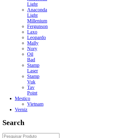
Light
Anaconda
Light
Millenium
Fergunson
Laxo
Leopardo
Mally
Nory
Oil
Bad
Stamp
Laser
Stamp
Vuk
Tav
Point
Mestiço
Vietnam
Verniz
Search