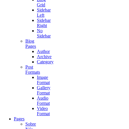
Grid
Sidebar
Left
Sidebar
Right
No
Sidebar
Blog
Pages
Author
Archive
Category
Post
Formats
Image
Format
Gallery
Format
Audio
Format
Video
Format
Pages
Sobre